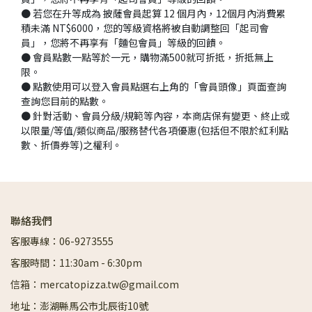
● 若您在升等成為 披薩會員起算 12 個月內，12個月內消費累
積未滿 NT$6000，您的等級資格將被自動調整回「起司會
員」，您將不再享有「麵包會員」等級的回饋。
● 會員點數一點等於一元，購物滿500就可折抵，折抵無上
限。
● 點數使用可以登入會員點選右上角的「會員頭像」頁面查詢
查詢您目前的點數。
● 針對活動、會員分級/規範等內容，本商店保有變更、終止或
以限量/等值/類似商品/服務替代各項優惠(包括但不限於紅利點
數、折價券等)之權利。
聯絡我們
客服專線：06-9273555
客服時間：11:30am - 6:30pm
信箱：mercatopizza.tw@gmail.com
地址：澎湖縣馬公市北辰街10號