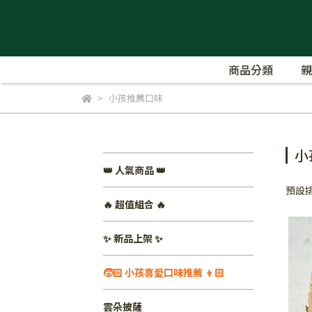
商品分類
親
小孩推薦口味
小
👑 人氣商品 👑
預設
🔥 超值組合 🔥
✨ 新品上架 ✨
🧒🏻 小孩喜愛口味推薦 👦🏻
雲朵披薩