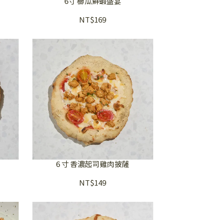
6寸 櫛瓜鮮蝦盛宴
NT$169
6 寸 香濃起司雞肉披薩
NT$149