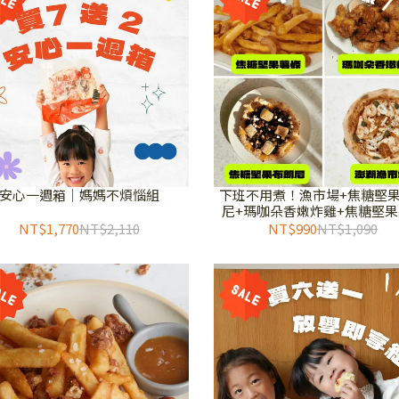
安心一週箱｜媽媽不煩惱組
下班不用煮！漁市場+焦糖堅
尼+瑪咖朵香嫩炸雞+焦糖堅
NT$1,770
NT$2,110
NT$990
NT$1,090