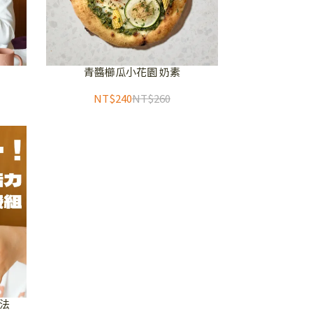
青醬櫛瓜小花園 奶素
NT$240
NT$260
法