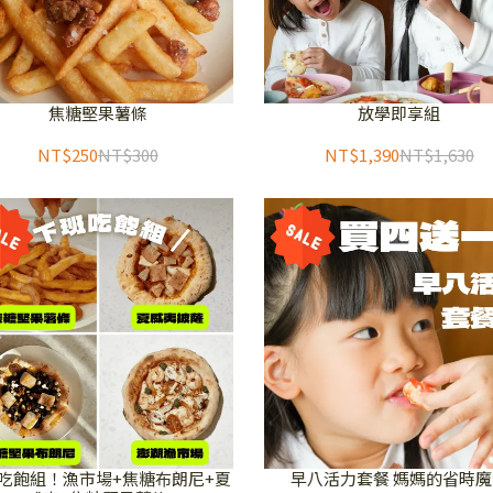
焦糖堅果薯條
放學即享組
NT$250
NT$300
NT$1,390
NT$1,630
吃飽組！漁市場+焦糖布朗尼+夏
早八活力套餐 媽媽的省時魔