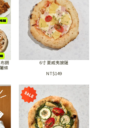
果布朗
6寸 夏威夷披薩
果薯條
NT$149