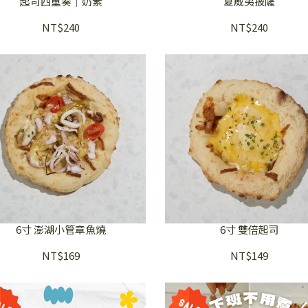
起司四重奏｜奶素
夏威夷披薩
NT$240
NT$240
6寸 澎湖小管章魚燒
6寸 雙倍起司
NT$169
NT$149